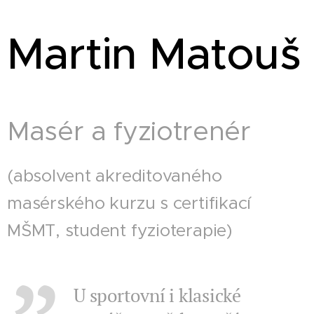
Martin Matouš
Masér a fyziotrenér
(absolvent akreditovaného
masérského kurzu s certifikací
MŠMT, student fyzioterapie)
U sportovní i klasické