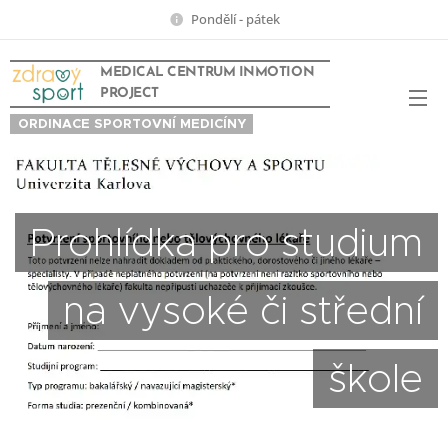
Pondělí - pátek
MEDICAL CENTRUM INMOTION
PROJECT
ORDINACE SPORTOVNÍ MEDICÍNY
Prohlídka pro studium
na vysoké či střední
škole