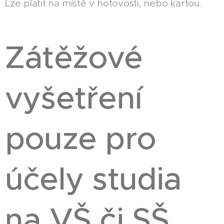
Lze platit na místě v hotovosti, nebo kartou.
Zátěžové
vyšetření
pouze pro
účely studia
na VŠ či SŠ